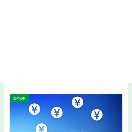
日本企業の特徴的な組織文化である「権威主義・責任
回避」は、就業者（特に非管理職）のはたらく幸せ実
感を低下させ、不幸せ実感を高めている
日本の就業者の「寛容性」は18カ国・地域の中で2番
目に低く、異質な他者と積極的に関わろうとしない傾
向が顕著にみられ、職場における相互尊重が低くなる
要因に
日本は、他国と比べ、学習投資をしていても仕事や働
き方の選択肢の増加につながらない傾向がみられた
https://rc.persol-group.co.jp/news/202304121000.html
経営・経済動向
カテゴリー
前の記事